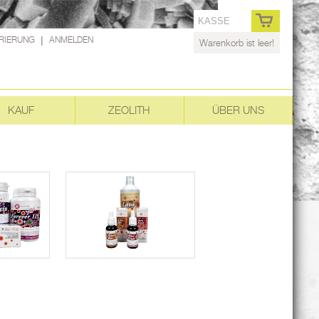
KASSE
RIERUNG
|
ANMELDEN
Warenkorb ist leer!
KAUF
ZEOLITH
ÜBER UNS