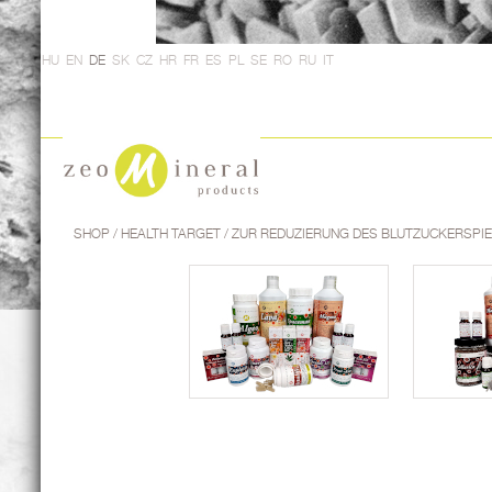
HU
EN
DE
SK
CZ
HR
FR
ES
PL
SE
RO
RU
IT
SHOP
/ HEALTH TARGET / ZUR REDUZIERUNG DES BLUTZUCKERSPI