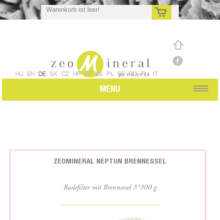
Warenkorb ist leer!
de
HU
EN
DE
SK
CZ
HR
FR
ES
PL
SE
RO
RU
IT
MENU
ZEOMINERAL NEPTUN BRENNESSEL
Badefilter mit Brennessel 3*300 g