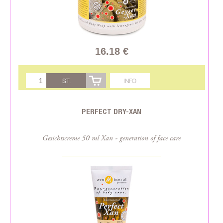
16.18 €
ST.
INFO
PERFECT DRY-XAN
Gesichtscreme 50 ml Xan - generation of face care