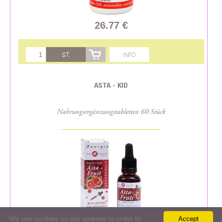
26.77 €
ST.
INFO
ASTA - KID
Nahrungsergänzungstabletten 60 Stück
We use cookies on our website in order to
Accept